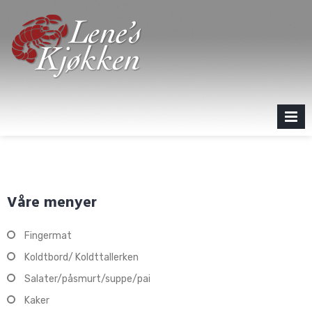
Skip
to
content
MENU
Våre menyer
Fingermat
Koldtbord/ Koldttallerken
Salater/påsmurt/suppe/pai
Kaker